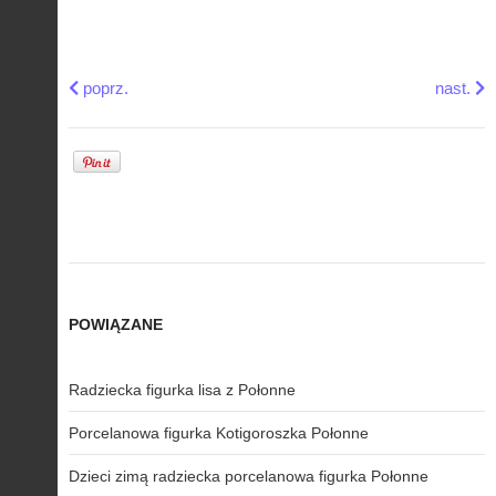
Previous article: Figurka konia z gżelskiej porcelany
Next art
poprz.
nast.
POWIĄZANE
Radziecka figurka lisa z Połonne
Porcelanowa figurka Kotigoroszka Połonne
Dzieci zimą radziecka porcelanowa figurka Połonne