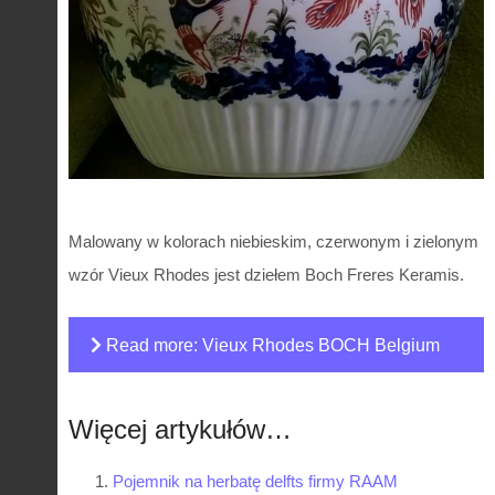
Malowany w kolorach niebieskim, czerwonym i zielonym
wzór Vieux Rhodes jest dziełem Boch Freres Keramis.
Read more: Vieux Rhodes BOCH Belgium
kolorowa osłonka na doniczkę z lat 60.
Więcej artykułów…
Pojemnik na herbatę delfts firmy RAAM