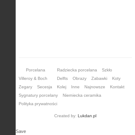
Porcelana
Radziecka porcelana
Szkło
Villeroy & Boch
Delfts
Obrazy
Zabawki
Koty
Zegary
Secesja
Kolej
Inne
Najnowsze
Kontakt
Sygnatury porcelany
Niemiecka ceramika
Polityka prywatności
Created by:
Lukdan.pl
Save