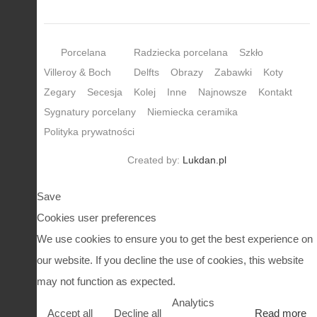
Porcelana
Radziecka porcelana
Szkło
Villeroy & Boch
Delfts
Obrazy
Zabawki
Koty
Zegary
Secesja
Kolej
Inne
Najnowsze
Kontakt
Sygnatury porcelany
Niemiecka ceramika
Polityka prywatności
Created by:
Lukdan.pl
Save
Cookies user preferences
We use cookies to ensure you to get the best experience on
our website. If you decline the use of cookies, this website
may not function as expected.
Analytics
Accept all
Decline all
Read more