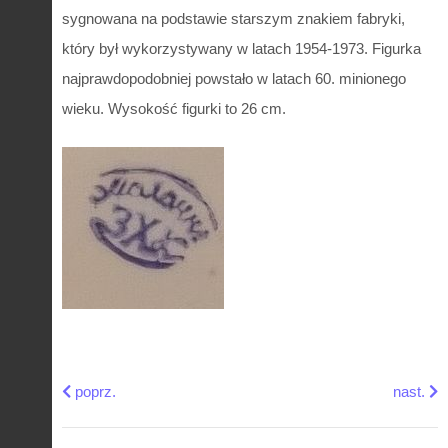
sygnowana na podstawie starszym znakiem fabryki,
który był wykorzystywany w latach 1954-1973. Figurka
najprawdopodobniej powstało w latach 60. minionego
wieku. Wysokość figurki to 26 cm.
Previous article: Radziecka porcelanowa figurka jelenia z 
Next art
poprz.
nast.